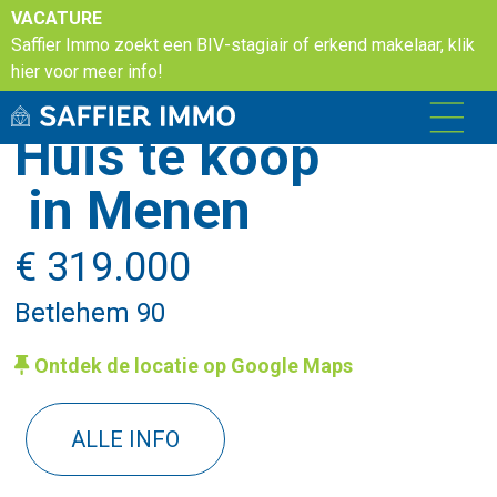
VACATURE
Saffier Immo zoekt een BIV-stagiair of erkend makelaar, klik
hier voor meer info!
Huis te koop
in Menen
€ 319.000
Betlehem 90
Ontdek de locatie op Google Maps
ALLE INFO