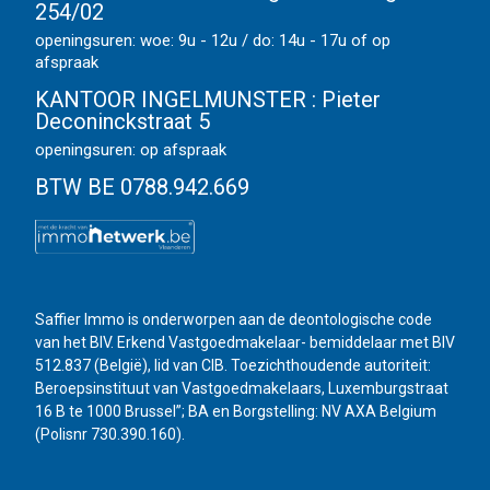
254/02
openingsuren: woe: 9u - 12u / do: 14u - 17u of op
afspraak
KANTOOR INGELMUNSTER :
Pieter
Deconinckstraat 5
openingsuren: op afspraak
BTW BE 0788.942.669
Saffier Immo is onderworpen aan de deontologische code
van het BIV. Erkend Vastgoedmakelaar- bemiddelaar met BIV
512.837 (België), lid van CIB. Toezichthoudende autoriteit:
Beroepsinstituut van Vastgoedmakelaars, Luxemburgstraat
16 B te 1000 Brussel”; BA en Borgstelling: NV AXA Belgium
(Polisnr 730.390.160).