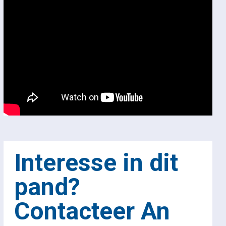
Interesse in dit
pand?
Contacteer An