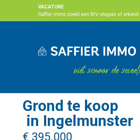
VACATURE
Saffier Immo zoekt een BIV-stagiair of erkend m
niet zomaar de zoveel
Grond te koop
in Ingelmunster
€ 395.000