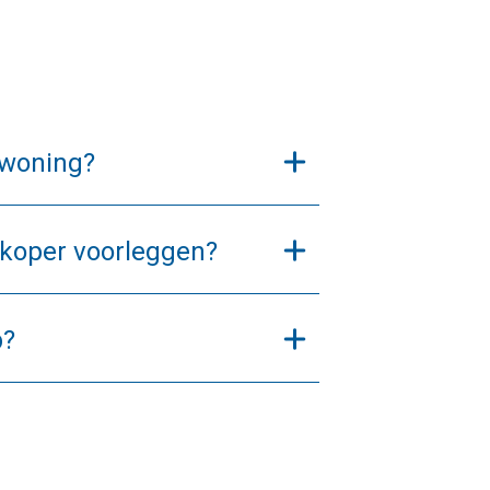
 woning?
rkoper voorleggen?
p?