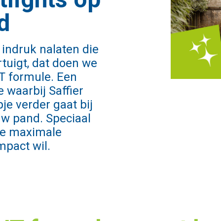
d
 indruk nalaten die
rtuigt, dat doen we
 formule. Een
 waarbij Saffier
e verder gaat bij
uw pand. Speciaal
ie maximale
mpact wil.