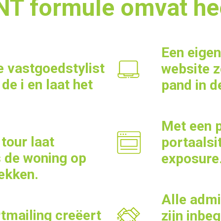
 formule omvat heel
Een eige
e vastgoedstylist
website z
de i en laat het
pand in de
Met een 
tour laat
portaalsi
s de woning op
exposure
ekken.
Alle admi
tmailing creëert
zijn inbe