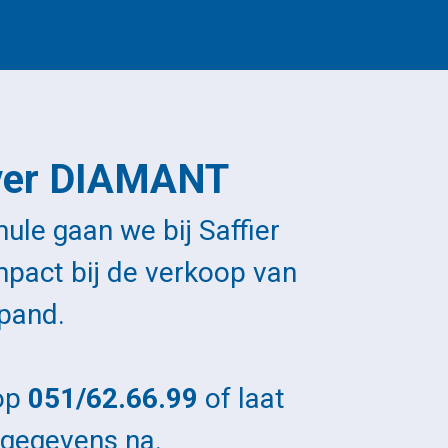
over DIAMANT
le gaan we bij Saffier
pact bij de verkoop van
pand.
 op
051/62.66.99
of laat
 gegevens na.