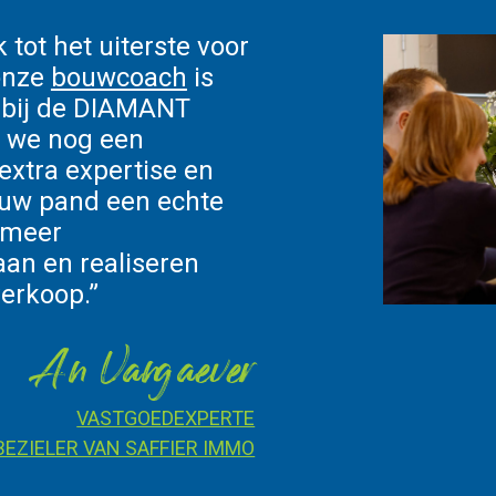
k tot het uiterste voor
 onze
bouwcoach
is
r bij de DIAMANT
 we nog een
 extra expertise en
uw pand een echte
 meer
aan en realiseren
verkoop.”
An Vangaever
VASTGOEDEXPERTE
BEZIELER VAN SAFFIER IMMO