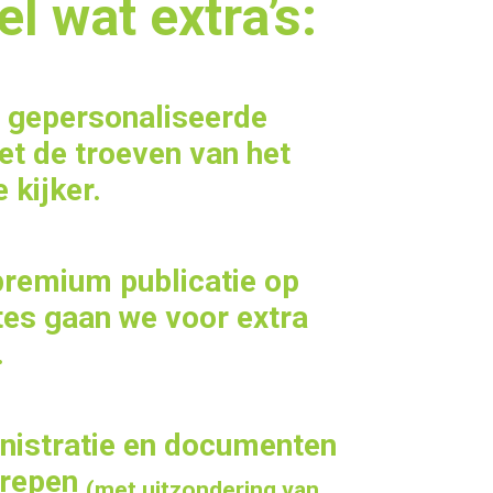
 wat extra’s:
n gepersonaliseerde
et de troeven van het
 kijker.
premium publicatie op
tes gaan we voor extra
.
nistratie en documenten
grepen
(met uitzondering van