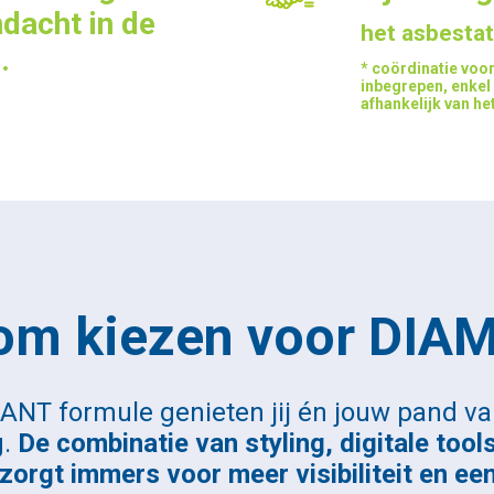
dacht in de
het asbestat
.
* coördinatie voor
inbegrepen, enkel h
afhankelijk van het
om kiezen voor DIA
ANT formule genieten jij én jouw pand v
g.
De combinatie van styling, digitale tool
orgt immers voor meer visibiliteit en ee