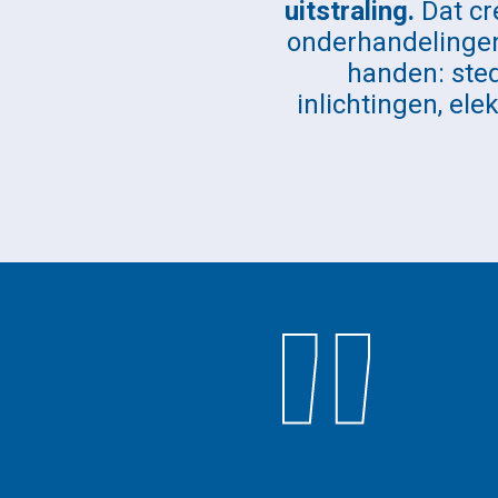
uitstraling.
Dat cr
onderhandelingen
handen: ste
inlichtingen, ele
"