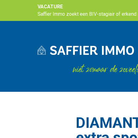
VACATURE
Saffier Immo zoekt een BIV-stagiair of erkend m
niet zomaar de zoveel
DIAMANT
extra spo