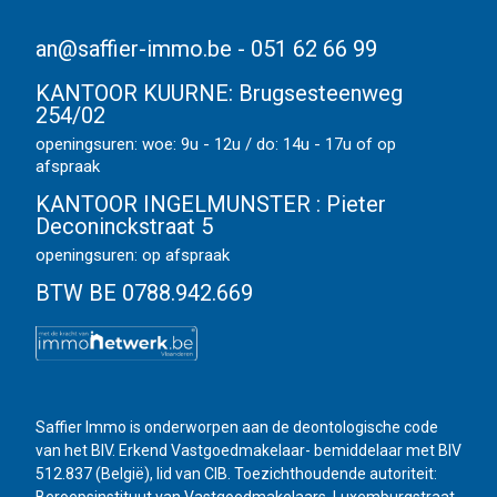
an@saffier-immo.be
-
051 62 66 99
KANTOOR KUURNE:
Brugsesteenweg
254/02
openingsuren: woe: 9u - 12u / do: 14u - 17u of op
afspraak
KANTOOR INGELMUNSTER :
Pieter
Deconinckstraat 5
openingsuren: op afspraak
BTW BE 0788.942.669
Saffier Immo is onderworpen aan de deontologische code
van het BIV. Erkend Vastgoedmakelaar- bemiddelaar met BIV
512.837 (België), lid van CIB. Toezichthoudende autoriteit:
Beroepsinstituut van Vastgoedmakelaars, Luxemburgstraat