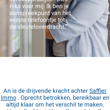
niks voor mij. Ik ben je
aanspreekpunt van het
eerste telefoontje tot
de sleuteloverdracht.”
An is de drijvende kracht achter
Saffier
Immo
. Oprecht betrokken, bereikbaar en
altijd klaar om het verschil te maken.