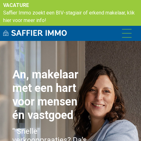
VACATURE
Saffier Immo zoekt een BIV-stagiair of erkend makelaar, klik
hier voor meer info!
An, makelaar
met een hart
voor mensen
én vastgoed
“ Snelle
verkooppraatjes? Da’s