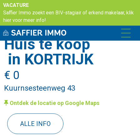
VACATURE
Saffier Immo zoekt een BIV-stagiair of erkend makelaar, klik
hier voor meer info!
Huis te koop
in KORTRIJK
€ 0
Kuurnsesteenweg 43
Ontdek de locatie op Google Maps
ALLE INFO