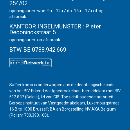
254/02
openingsuren: woe: 9u - 12u / do: 14u - 17u of op
afspraak
KANTOOR INGELMUNSTER :
Pieter
Deconinckstraat 5
openingsuren: op afspraak
BTW BE 0788.942.669
Saffier Immo is onderworpen aan de deontologische code
van het BIV. Erkend Vastgoedmakelaar- bemiddelaar met BIV
512.837 (België), lid van CIB. Toezichthoudende autoriteit:
Beroepsinstituut van Vastgoedmakelaars, Luxemburgstraat
16 B te 1000 Brussel”; BA en Borgstelling: NV AXA Belgium
(Polisnr 730.390.160).