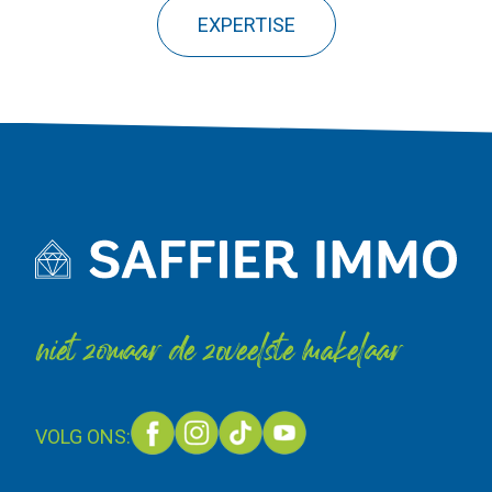
EXPERTISE
niet zomaar de zoveelste makelaar
VOLG ONS: