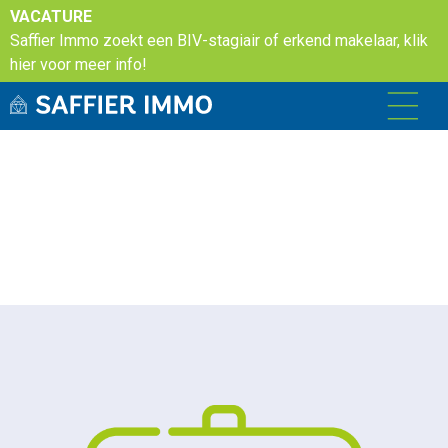
VACATURE
Saffier Immo zoekt een BIV-stagiair of erkend makelaar, klik
hier voor meer info!