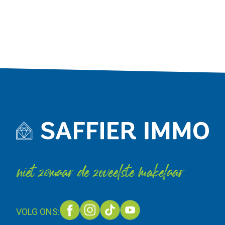
niet zomaar de zoveelste makelaar
VOLG ONS: