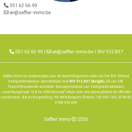
051 62 66 99
an@saffier-immo.be
051 62 66 99
|
an@saffier-immo.be
| BIV 512.837
Saffier Immo is onderworpen aan de deontologische code van het
BIV
. Erkend
Vastgoedmakelaar- bemiddelaar met
BIV 512.837 (België)
, lid van CIB.
Toezichthoudende autoriteit: Beroepsinstituut van Vastgoedmakelaars,
Luxemburgstraat 16 B te 1000 Brussel”; Meer over ons
privacybeleid
en
officiële
coördinaten
. BA en Borgstelling: NV AXA Belgium (Polisnr 730.390.160). BTW BE
0788.942.669
Saffier Immo
2026