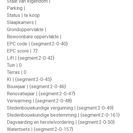
Staat van eigendom |
Parking |
Status | te koop
Slaapkamers |
Grondoppervlakte |
Bewoonbare oppervlakte |
EPC code | {segment:2-0-40}
EPC score | 72
Lift | {segment:2-0-42}
Tuin | 0
Terras | 0
KI | {segment:2-0-45}
Bouwjaar | {segment:2-0-46}
Renovatiejaar | {segment:2-0-47}
Verwarming | {segment:2-0-48}
Stedenbouwkundige vergunning | {segment:2-0-49}
Stedenbouwkundige bestemming | {segment:2-0-161}
Dagvaarding en herstelvordering | {segment:2-0-50}
Watertoets | {segment:2-0-157}