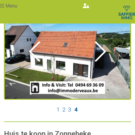
Menu
Vorige
Volgende
1
2
3
4
Huis te koop in Zonnebeke