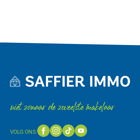
niet zomaar de zoveelste makelaar
VOLG ONS: