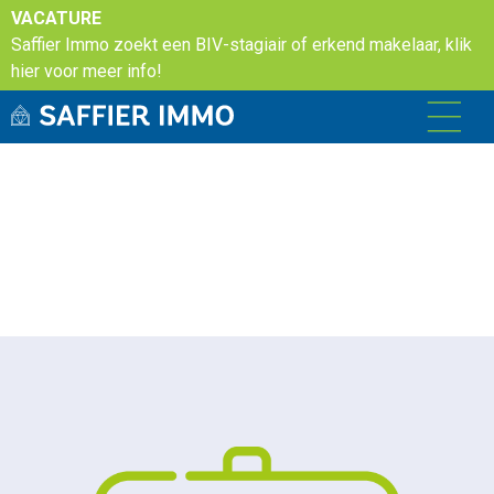
VACATURE
Saffier Immo zoekt een BIV-stagiair of erkend makelaar, klik
hier voor meer info!