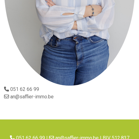
051 62 66 99
an@saffier-immo.be
051 62 66 99
|
an@saffier-immo.be
| BIV 512.837