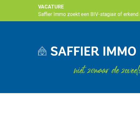
VACATURE
Saffier Immo zoekt een BIV-stagiair of erkend m
niet zomaar de zoveel