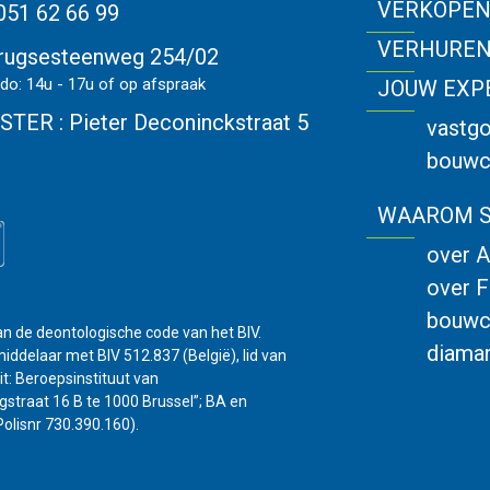
VERKOPE
051 62 66 99
VERHURE
rugsesteenweg 254/02
 do: 14u - 17u of op afspraak
JOUW EXP
STER :
Pieter Deconinckstraat 5
vastg
bouwc
WAAROM S
over 
over F
bouwc
n de deontologische code van het BIV.
diaman
delaar met BIV 512.837 (België), lid van
t: Beroepsinstituut van
traat 16 B te 1000 Brussel”; BA en
olisnr 730.390.160).