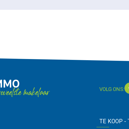
oveelste makelaar
VOLG ONS:
TE KOOP -