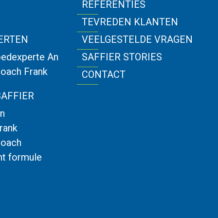
N
REFERENTIES
N
TEVREDEN KLANTEN
ERTEN
VEELGESTELDE VRAGEN
oedexperte An
SAFFIER STORIES
oach Frank
CONTACT
AFFIER
An
rank
oach
t formule