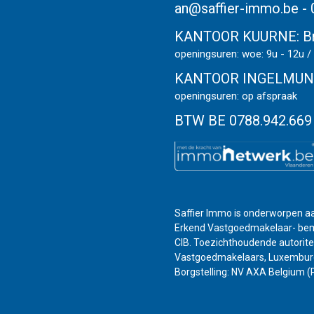
an@saffier-immo.be
-
KANTOOR KUURNE:
B
openingsuren: woe: 9u - 12u /
KANTOOR INGELMUN
openingsuren: op afspraak
BTW BE 0788.942.669
Saffier Immo is onderworpen aa
Erkend Vastgoedmakelaar- bemid
CIB. Toezichthoudende autoritei
Vastgoedmakelaars, Luxemburgs
Borgstelling: NV AXA Belgium (P