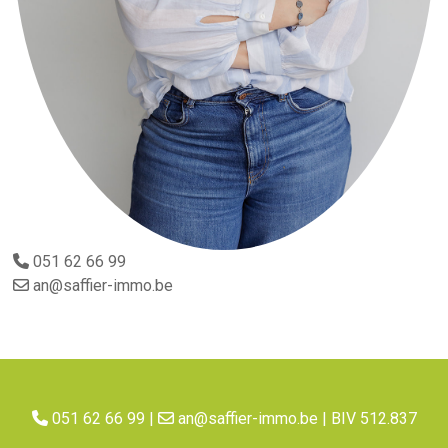
051 62 66 99
an@saffier-immo.be
051 62 66 99
|
an@saffier-immo.be
| BIV 512.837