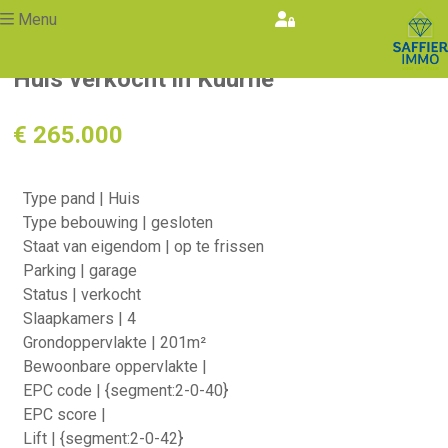
Menu
Huis verkocht in Kuurne
€ 265.000
Type pand | Huis
Type bebouwing | gesloten
Staat van eigendom | op te frissen
Parking | garage
Status | verkocht
Slaapkamers | 4
Grondoppervlakte | 201m²
Bewoonbare oppervlakte |
EPC code | {segment:2-0-40}
EPC score |
Lift | {segment:2-0-42}