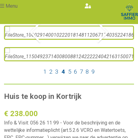
Menu
Vorige
Volgende
1
2
3
4
5
6
7
8
9
Huis te koop in Kortrijk
€ 238.000
Info & Visit: 056 26 11 99 - Voor de beschrijving en de
wettelijke informatieplicht (art.5.2.6 VCRO en Watertoets,
EPC, EPC-nummer,…) verwijzen we naar de advertentie op