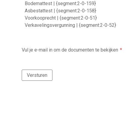
Bodemattest | {segment:2-0-159}
Asbestattest | {segment:2-0-158}
Voorkooprecht | {segment:2-0-51}
Verkavelingsvergunning | {segment:2-0-52}
Vul je e-mail in om de documenten te bekijken
Versturen