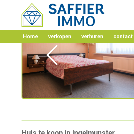
Home
verkopen
verhuren
contact
Vorige
Huis te koop in Ingelmunster