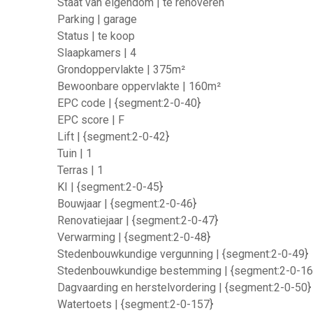
Staat van eigendom | te renoveren
Parking | garage
Status | te koop
Slaapkamers | 4
Grondoppervlakte | 375m²
Bewoonbare oppervlakte | 160m²
EPC code | {segment:2-0-40}
EPC score | F
Lift | {segment:2-0-42}
Tuin | 1
Terras | 1
KI | {segment:2-0-45}
Bouwjaar | {segment:2-0-46}
Renovatiejaar | {segment:2-0-47}
Verwarming | {segment:2-0-48}
Stedenbouwkundige vergunning | {segment:2-0-49}
Stedenbouwkundige bestemming | {segment:2-0-16
Dagvaarding en herstelvordering | {segment:2-0-50}
Watertoets | {segment:2-0-157}