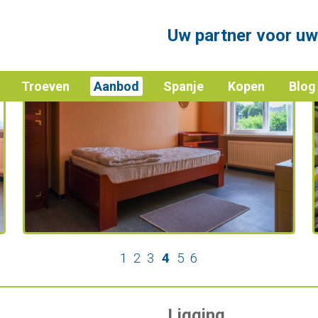
Uw partner voor uw
Troeven
Aanbod
Spanje
Kopen
Blog
1
2
3
4
5
6
Ligging