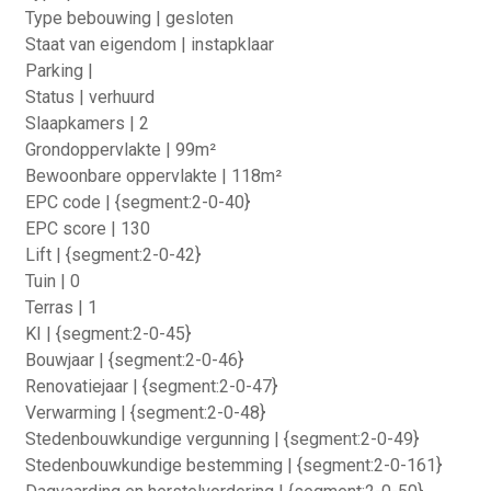
Type bebouwing | gesloten
Staat van eigendom | instapklaar
Parking |
Status | verhuurd
Slaapkamers | 2
Grondoppervlakte | 99m²
Bewoonbare oppervlakte | 118m²
EPC code | {segment:2-0-40}
EPC score | 130
Lift | {segment:2-0-42}
Tuin | 0
Terras | 1
KI | {segment:2-0-45}
Bouwjaar | {segment:2-0-46}
Renovatiejaar | {segment:2-0-47}
Verwarming | {segment:2-0-48}
Stedenbouwkundige vergunning | {segment:2-0-49}
Stedenbouwkundige bestemming | {segment:2-0-161}