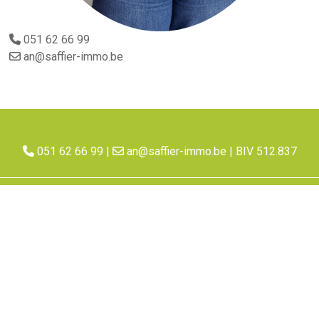
051 62 66 99
an@saffier-immo.be
051 62 66 99
|
an@saffier-immo.be
| BIV 512.837
Saffier Immo is onderworpen aan de deontologische code van het
BIV
. Erkend
Vastgoedmakelaar- bemiddelaar met
BIV 512.837 (België)
, lid van CIB.
Toezichthoudende autoriteit: Beroepsinstituut van Vastgoedmakelaars,
Luxemburgstraat 16 B te 1000 Brussel”; Meer over ons
privacybeleid
en
officiële
coördinaten
. BA en Borgstelling: NV AXA Belgium (Polisnr 730.390.160). BTW BE
0788.942.669
Saffier Immo
2026