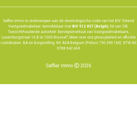
Saffier Immo is onderworpen aan de deontologische code van het
BIV
. Erkend
Vastgoedmakelaar- bemiddelaar met
BIV 512.837 (België)
, lid van CIB.
Toezichthoudende autoriteit: Beroepsinstituut van Vastgoedmakelaars,
Luxemburgstraat 16 B te 1000 Brussel”; Meer over ons
privacybeleid
en
officiële
coördinaten
. BA en Borgstelling: NV AXA Belgium (Polisnr 730.390.160). BTW BE
0788.942.669
Saffier Immo
2026