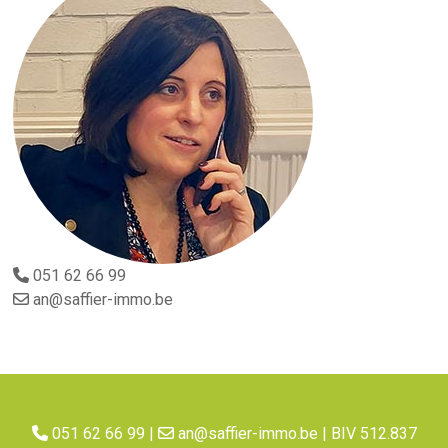
051 62 66 99
an@saffier-immo.be
051 62 66 99
|
an@saffier-immo.be
| BIV 512.837