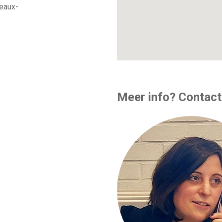
erwijzen we naar de
iken via -
teressante panden kan
r de uitsluitende
Derveaux, Vincent Derveaux
verd. Klachten of opmerkingen
aux kenbaar gemaakt worden
eaux-
Meer info? Contact