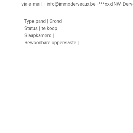
(art.5.2.6 VCRO en Watertoets, EPC, EPC-nummer,…) v
advertentie op de website van Immo Derveaux te bere
https://www.immoderveaux.be - waar u ook andere in
terugvinden. De inhoud van deze advertentie valt onde
aansprakelijkheid en verantwoordelijkheid van Immo 
BIV 513 924, die ons deze advertentie heeft aangele
over de inhoud dienen rechtstreeks aan Immo Derve
via e-mail: - info@immoderveaux.be -***xxxINW-Derv
Type pand | Grond
Status | te koop
Slaapkamers |
Bewoonbare oppervlakte |