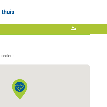
 thuis
Volgende
Moorslede