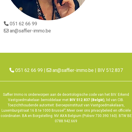
051 62 66 99
an@saffier-immo.be
051 62 66 99
|
an@saffier-immo.be
| BIV 512.837
Saffier Immo is onderworpen aan de deontologische code van het
BIV
. Erkend
Vastgoedmakelaar- bemiddelaar met
BIV 512.837 (België)
, lid van CIB.
Toezichthoudende autoriteit: Beroepsinstituut van Vastgoedmakelaars,
Luxemburgstraat 16 B te 1000 Brussel”; Meer over ons
privacybeleid
en
officiële
coördinaten
. BA en Borgstelling: NV AXA Belgium (Polisnr 730.390.160). BTW BE
0788.942.669