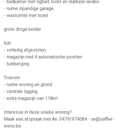
- badkamer met ligbad, toilet en dubbele lavabo
- ruime inpandige garage
- wasruimte met toilet
grote droge kelder
tuin
- volledig afgesloten
- magazijn met 4 automatische poorten
- tuinberging
Troeven:
- ruime woning en grond
- centrale ligging
- extra magazijn van 118m²
Interesse in deze unieke woning?
Maak een afspraak met An: 0479/974084 - an@saffier-
immo.be