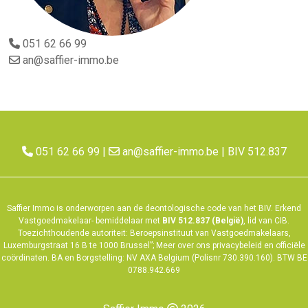
051 62 66 99
an@saffier-immo.be
051 62 66 99
|
an@saffier-immo.be
| BIV 512.837
Saffier Immo is onderworpen aan de deontologische code van het
BIV
. Erkend
Vastgoedmakelaar- bemiddelaar met
BIV 512.837 (België)
, lid van CIB.
Toezichthoudende autoriteit: Beroepsinstituut van Vastgoedmakelaars,
Luxemburgstraat 16 B te 1000 Brussel”; Meer over ons
privacybeleid
en
officiële
coördinaten
. BA en Borgstelling: NV AXA Belgium (Polisnr 730.390.160). BTW BE
0788.942.669