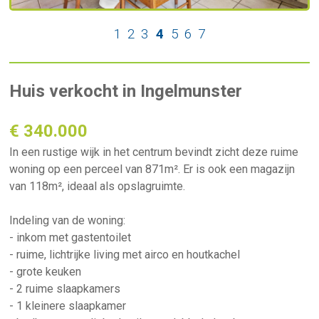
1
2
3
4
5
6
7
Huis verkocht in Ingelmunster
€ 340.000
In een rustige wijk in het centrum bevindt zicht deze ruime
woning op een perceel van 871m². Er is ook een magazijn
van 118m², ideaal als opslagruimte.
Indeling van de woning:
- inkom met gastentoilet
- ruime, lichtrijke living met airco en houtkachel
- grote keuken
- 2 ruime slaapkamers
- 1 kleinere slaapkamer